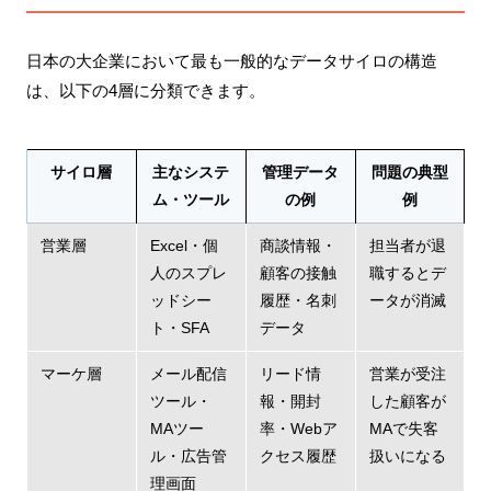
日本の大企業において最も一般的なデータサイロの構造
は、以下の4層に分類できます。
サイロ層
主なシステ
管理データ
問題の典型
ム・ツール
の例
例
営業層
Excel・個
商談情報・
担当者が退
人のスプレ
顧客の接触
職するとデ
ッドシー
履歴・名刺
ータが消滅
ト・SFA
データ
マーケ層
メール配信
リード情
営業が受注
ツール・
報・開封
した顧客が
MAツー
率・Webア
MAで失客
ル・広告管
クセス履歴
扱いになる
理画面