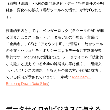
（縦割り組織）・KPIの部門最適化・データ管理責任の不明
確さ・変化への抵抗（現行ツールへの慣れ）が挙げられま
す。
技術的要因としては、ベンダーロック（各ツールのAPIが非
公開またはコスト高）・データモデルの不整合（営業は
「企業名」、CSは「アカウントID」で管理）・統合ツール
の不在・セキュリティポリシーによるデータ共有制限が典
型的です。McKinseyの調査では、データサイロを「技術的
な問題」と捉えている企業の解消成功率は低く、「組織文
化・ガバナンスの問題」と捉えた企業の方が解消に成功し
ている傾向が示されています。（参考：
McKinsey –
Breaking Down Data Silos
）
データサイロがビジネスに与える