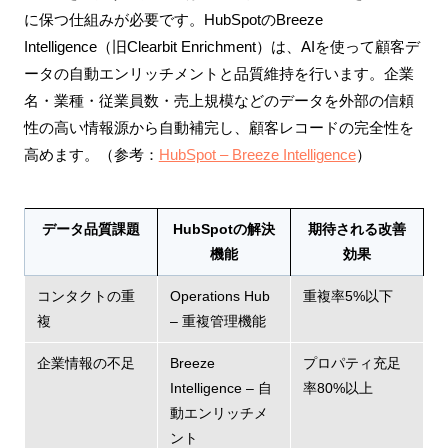
に保つ仕組みが必要です。HubSpotのBreeze
Intelligence（旧Clearbit Enrichment）は、AIを使って顧客デ
ータの自動エンリッチメントと品質維持を行います。企業
名・業種・従業員数・売上規模などのデータを外部の信頼
性の高い情報源から自動補完し、顧客レコードの完全性を
高めます。（参考：
HubSpot – Breeze Intelligence
）
データ品質課題
HubSpotの解決
期待される改善
機能
効果
コンタクトの重
Operations Hub
重複率5%以下
複
– 重複管理機能
企業情報の不足
Breeze
プロパティ充足
Intelligence – 自
率80%以上
動エンリッチメ
ント