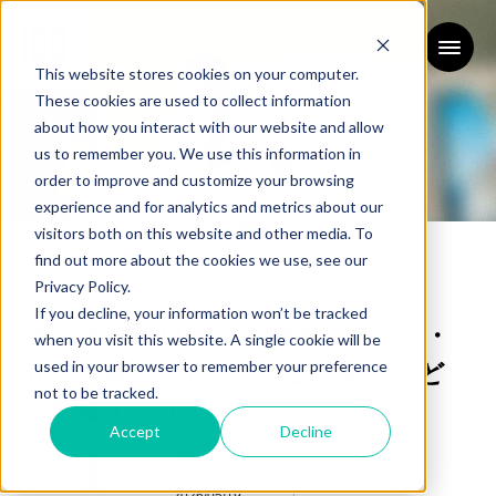
This website stores cookies on your computer.
These cookies are used to collect information
about how you interact with our website and allow
us to remember you. We use this information in
order to improve and customize your browsing
experience and for analytics and metrics about our
ブログ
visitors both on this website and other media. To
BLOG
find out more about the cookies we use, see our
Privacy Policy.
If you decline, your information won’t be tracked
データサイロとは ─ 営業・マーケ・
when you visit this website. A single cookie will be
used in your browser to remember your preference
ITが分断されているとビジネスにど
not to be tracked.
う影響するか
Accept
Decline
更新日：
田村
2026/05/19
慶
公開日：