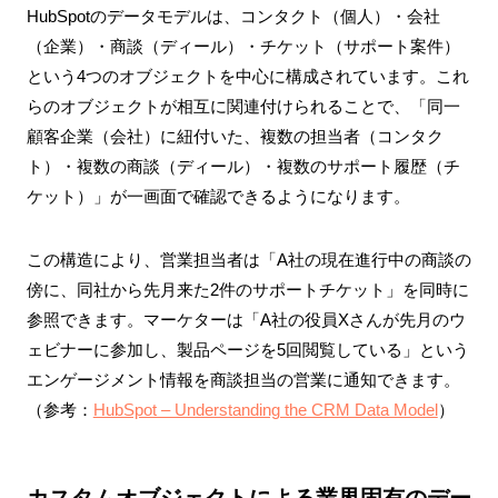
HubSpotのデータモデルは、コンタクト（個人）・会社
（企業）・商談（ディール）・チケット（サポート案件）
という4つのオブジェクトを中心に構成されています。これ
らのオブジェクトが相互に関連付けられることで、「同一
顧客企業（会社）に紐付いた、複数の担当者（コンタク
ト）・複数の商談（ディール）・複数のサポート履歴（チ
ケット）」が一画面で確認できるようになります。
この構造により、営業担当者は「A社の現在進行中の商談の
傍に、同社から先月来た2件のサポートチケット」を同時に
参照できます。マーケターは「A社の役員Xさんが先月のウ
ェビナーに参加し、製品ページを5回閲覧している」という
エンゲージメント情報を商談担当の営業に通知できます。
（参考：
HubSpot – Understanding the CRM Data Model
）
カスタムオブジェクトによる業界固有のデー