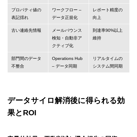
プロパティ値の
ワークフロー –
レポート精度の
表記揺れ
データ正規化
向上
古い連絡先情報
メールバウンス
到達率90%以上
検知・自動非ア
維持
クティブ化
部門間のデータ
Operations Hub
リアルタイムの
不整合
– データ同期
システム間同期
データサイロ解消後に得られる効
果とROI