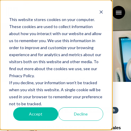
This website stores cookies on your computer.
These cookies are used to collect information
about how you interact with our website and allow
us to remember you. We use this information in
order to improve and customize your browsing
experience and for analytics and metrics about our
visitors both on this website and other media. To
find out more about the cookies we use, see our
Privacy Policy.
100ブログ
If you decline, your information won’t be tracked
when you visit this website. A single cookie will be
BLOG
used in your browser to remember your preference
not to be tracked.
HubSpot
事例
HubSpot Sales Hub
Accept
Decline
2026/04/06
経営の意思を実装する「HubSpot Sales