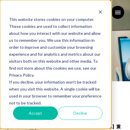
This website stores cookies on your computer.
These cookies are used to collect information
about how you interact with our website and allow
us to remember you. We use this information in
order to improve and customize your browsing
experience and for analytics and metrics about our
visitors both on this website and other media. To
find out more about the cookies we use, see our
Privacy Policy.
100ブログ
If you decline, your information won’t be tracked
when you visit this website. A single cookie will be
BLOG
used in your browser to remember your preference
not to be tracked.
CMS
HP
SEO
Accept
Decline
2025/09/19
【オウンドメディアのSEO対策解説】重