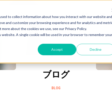
ノロジー
事例
セミナー
ブログ
お知らせ
会社概要
採用情報
sed to collect information about how you interact with our website an
rove and customize your browsing experience and for analytics and metri
t more about the cookies we use, see our Privacy Policy.
HubSpot
愛と熱量の
のこと
is website. A single cookie will be used in your browser to remember you
Accept
Decline
ブログ
BLOG