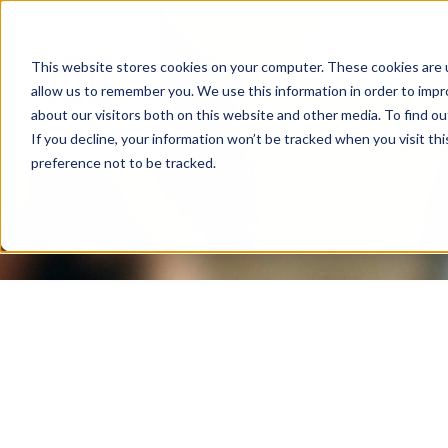
サービス
テク
This website stores cookies on your computer. These cookies are u
allow us to remember you. We use this information in order to imp
about our visitors both on this website and other media. To find ou
If you decline, your information won’t be tracked when you visit th
preference not to be tracked.