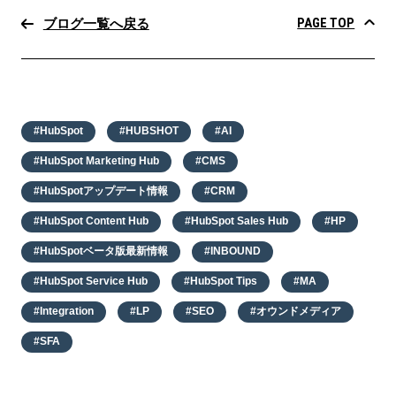
PAGE TOP
ブログ一覧へ戻る
#HubSpot
#HUBSHOT
#AI
#HubSpot Marketing Hub
#CMS
#HubSpotアップデート情報
#CRM
#HubSpot Content Hub
#HubSpot Sales Hub
#HP
#HubSpotベータ版最新情報
#INBOUND
#HubSpot Service Hub
#HubSpot Tips
#MA
#Integration
#LP
#SEO
#オウンドメディア
#SFA