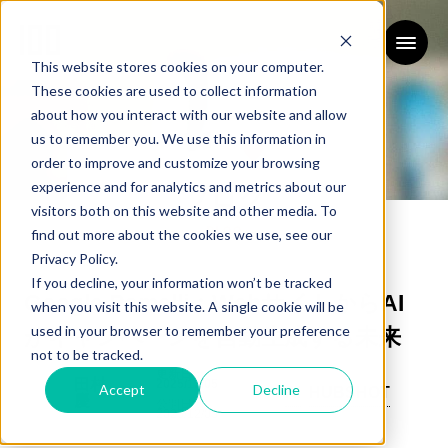
This website stores cookies on your computer.
These cookies are used to collect information
about how you interact with our website and allow
us to remember you. We use this information in
order to improve and customize your browsing
experience and for analytics and metrics about our
ブログ
visitors both on this website and other media. To
BLOG
find out more about the cookies we use, see our
Privacy Policy.
If you decline, your information won’t be tracked
Google Pomelli：WebサイトからAI
when you visit this website. A single cookie will be
used in your browser to remember your preference
がキャンペーンを自動生成する未来
not to be tracked.
更新日：
田村
2025/12/05
Accept
Decline
AI
HUBSHOT
慶
公開日：
2025/12/05