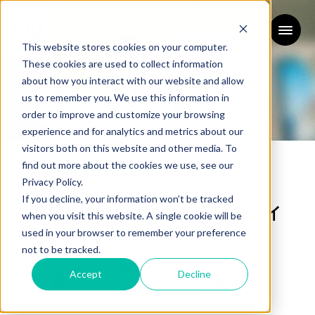
This website stores cookies on your computer.
These cookies are used to collect information
about how you interact with our website and allow
us to remember you. We use this information in
order to improve and customize your browsing
experience and for analytics and metrics about our
ブログ
visitors both on this website and other media. To
BLOG
find out more about the cookies we use, see our
Privacy Policy.
If you decline, your information won’t be tracked
HubSpot録音設定の一元化とモバイ
when you visit this website. A single cookie will be
used in your browser to remember your preference
ルBreeze強化を解説
not to be tracked.
更新日：
HubSpot
AI
田村
2026/06/11
Accept
Decline
慶
HUBSHOT
公開日：
2026/06/11