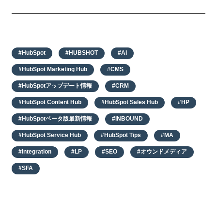
#HubSpot
#HUBSHOT
#AI
#HubSpot Marketing Hub
#CMS
#HubSpotアップデート情報
#CRM
#HubSpot Content Hub
#HubSpot Sales Hub
#HP
#HubSpotベータ版最新情報
#INBOUND
#HubSpot Service Hub
#HubSpot Tips
#MA
#Integration
#LP
#SEO
#オウンドメディア
#SFA