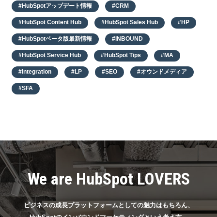
#HubSpotアップデート情報
#CRM
#HubSpot Content Hub
#HubSpot Sales Hub
#HP
#HubSpotベータ版最新情報
#INBOUND
#HubSpot Service Hub
#HubSpot Tips
#MA
#Integration
#LP
#SEO
#オウンドメディア
#SFA
We are HubSpot LOVERS
ビジネスの成長プラットフォームとしての魅力はもちろん、