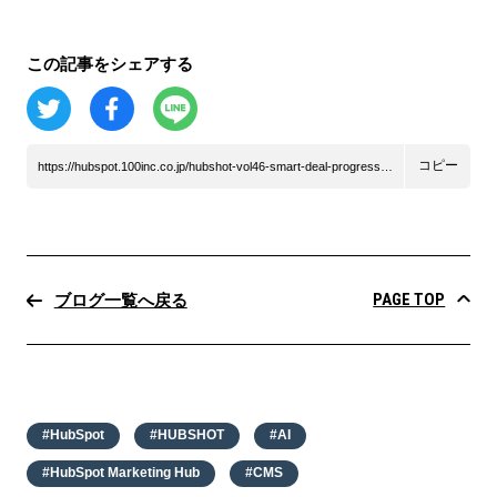
この記事をシェアする
コピー
https://hubspot.100inc.co.jp/hubshot-vol46-smart-deal-progression-beta-hubspot-dashboard
PAGE TOP
ブログ一覧へ戻る
#HubSpot
#HUBSHOT
#AI
#HubSpot Marketing Hub
#CMS