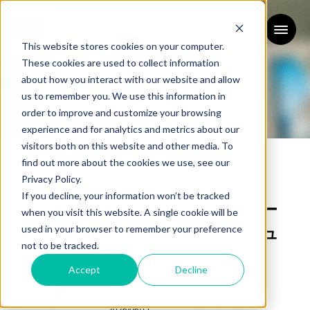
This website stores cookies on your computer.
These cookies are used to collect information
about how you interact with our website and allow
us to remember you. We use this information in
order to improve and customize your browsing
experience and for analytics and metrics about our
ブログ
visitors both on this website and other media. To
BLOG
find out more about the cookies we use, see our
Privacy Policy.
If you decline, your information won’t be tracked
Smart Deal Progressionが公開ベー
when you visit this website. A single cookie will be
used in your browser to remember your preference
タ｜HubSpotのAI議事録とダッシュ
not to be tracked.
ボードが進化
Accept
Decline
更新日：
HubSpot
AI
田村
2026/06/11
慶
HUBSHOT
公開日：