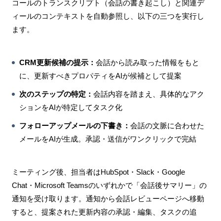
コールのトランスクリプト（会話の書き起こし）と関連デ
ィールのコンテキストを自動参照し、以下の三つを実行し
ます。
CRM更新候補の提示：
会話から読み取った情報をもと
に、更新すべきプロパティをAIが候補として提案
次のステップの特定：
会話内容を踏まえ、具体的なアク
ションをAIが特定してタスク化
フォローアップメールの下書き：
会話の文脈に合わせた
メールをAIが生成。承認・送信がワンクリックで完結
ミーティング後、担当者はHubSpot・Slack・Google
Chat・Microsoft Teamsのいずれかで「会話後サマリー」の
通知を受け取ります。通知から会話レビューページへ移動
すると、提案された更新内容の承認・編集、タスクの追