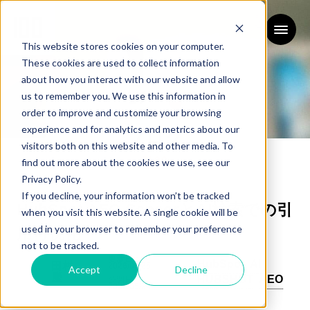
This website stores cookies on your computer.
These cookies are used to collect information
about how you interact with our website and allow
us to remember you. We use this information in
order to improve and customize your browsing
experience and for analytics and metrics about our
ブログ
visitors both on this website and other media. To
BLOG
find out more about the cookies we use, see our
Privacy Policy.
If you decline, your information won’t be tracked
HubSpot AEO SensorとAI検索での引
when you visit this website. A single cookie will be
used in your browser to remember your preference
用可視化
not to be tracked.
更新日：
HubSpot
AI
田村
2026/05/25
Accept
Decline
慶
HUBSHOT
AEO
公開日：
2026/05/24