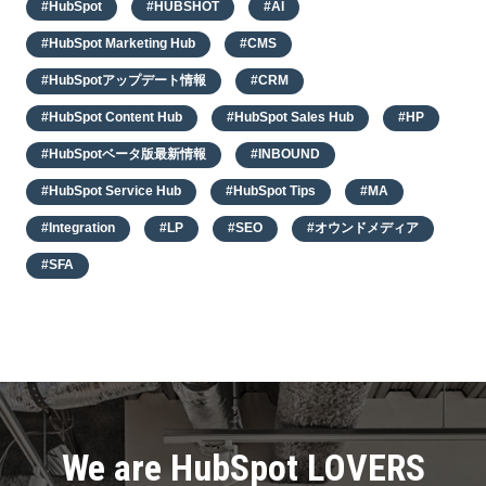
#HubSpot
#HUBSHOT
#AI
#HubSpot Marketing Hub
#CMS
#HubSpotアップデート情報
#CRM
#HubSpot Content Hub
#HubSpot Sales Hub
#HP
#HubSpotベータ版最新情報
#INBOUND
#HubSpot Service Hub
#HubSpot Tips
#MA
#Integration
#LP
#SEO
#オウンドメディア
#SFA
We are HubSpot LOVERS