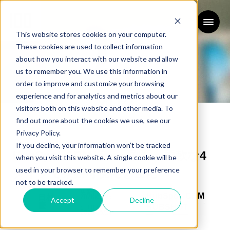
This website stores cookies on your computer.
These cookies are used to collect information
about how you interact with our website and allow
us to remember you. We use this information in
order to improve and customize your browsing
experience and for analytics and metrics about our
ブログ
visitors both on this website and other media. To
BLOG
find out more about the cookies we use, see our
Privacy Policy.
If you decline, your information won’t be tracked
HubSpot CRMビュー刷新：柔軟な4
when you visit this website. A single cookie will be
used in your browser to remember your preference
タイプで業務可視化を強化
not to be tracked.
更新日：
HubSpot
CRM
田村
2026/05/25
Accept
Decline
慶
HUBSHOT
公開日：
2026/05/24