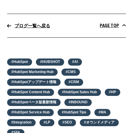
PAGE TOP
ブログ一覧へ戻る
#HubSpot
#HUBSHOT
#AI
#HubSpot Marketing Hub
#CMS
#HubSpotアップデート情報
#CRM
#HubSpot Content Hub
#HubSpot Sales Hub
#HP
#HubSpotベータ版最新情報
#INBOUND
#HubSpot Service Hub
#HubSpot Tips
#MA
#Integration
#LP
#SEO
#オウンドメディア
#SFA