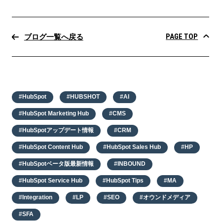
PAGE TOP
ブログ一覧へ戻る
#HubSpot
#HUBSHOT
#AI
#HubSpot Marketing Hub
#CMS
#HubSpotアップデート情報
#CRM
#HubSpot Content Hub
#HubSpot Sales Hub
#HP
#HubSpotベータ版最新情報
#INBOUND
#HubSpot Service Hub
#HubSpot Tips
#MA
#Integration
#LP
#SEO
#オウンドメディア
#SFA