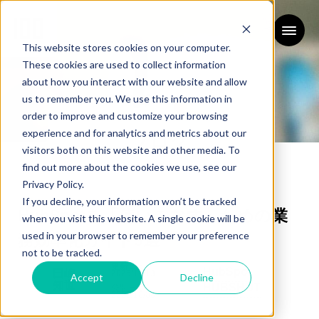
This website stores cookies on your computer.
These cookies are used to collect information
about how you interact with our website and allow
us to remember you. We use this information in
order to improve and customize your browsing
experience and for analytics and metrics about our
ブログ
visitors both on this website and other media. To
BLOG
find out more about the cookies we use, see our
Privacy Policy.
If you decline, your information won’t be tracked
HubSpotを「使いこなす」ための業
when you visit this website. A single cookie will be
used in your browser to remember your preference
務効率化ガイド9選
not to be tracked.
更新日：
HubSpot
田嶋
2025/11/13
Accept
Decline
知世
HUBSHOT
公開日：
2025/10/08