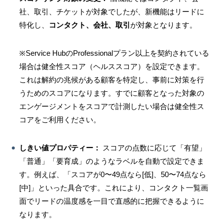
社、取引、チケットが対象でしたが、新機能はリードに
特化し、
コンタクト、会社、取引
が対象となります。
※
Service HubのProfessionalプラン以上を契約されている
場合は
健全性スコア（ヘルススコア）
を設定できます。
これは解約の兆候がある顧客を特定し、事前に対策を行
うためのスコアになります。すでに顧客となった対象の
エンゲージメントをスコアで計測したい場合は健全性ス
コアをご利用ください。
しきい値プロパティー：
スコアの点数に応じて「有望」
「普通」「要育成」のようなラベルを自動で設定できま
す。例えば、「スコアが0〜49点なら[低]、50〜74点なら
[中]」といった具合です。これにより、コンタクト一覧画
面でリードの温度感を一目で直感的に把握できるように
なります。