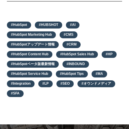
#HubSpot
#HUBSHOT
#AI
#HubSpot Marketing Hub
#CMS
#HubSpotアップデート情報
#CRM
#HubSpot Content Hub
#HubSpot Sales Hub
#HP
#HubSpotベータ版最新情報
#INBOUND
#HubSpot Service Hub
#HubSpot Tips
#MA
#Integration
#LP
#SEO
#オウンドメディア
#SFA