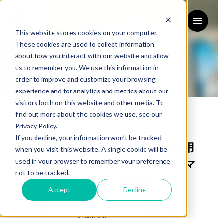
This website stores cookies on your computer.
These cookies are used to collect information
about how you interact with our website and allow
us to remember you. We use this information in
order to improve and customize your browsing
experience and for analytics and metrics about our
ブログ
visitors both on this website and other media. To
BLOG
find out more about the cookies we use, see our
Privacy Policy.
If you decline, your information won’t be tracked
業務効率化を実現するHubSpot活用
when you visit this website. A single cookie will be
used in your browser to remember your preference
術〜新リードスコアリング機能とマ
not to be tracked.
ーケティングイベント機能
Accept
Decline
更新日：
HubSpot
田嶋
2025/11/13
知世
HUBSHOT
公開日：