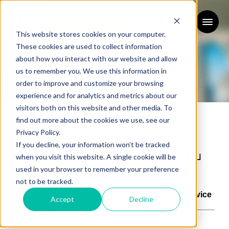
This website stores cookies on your computer.
These cookies are used to collect information
about how you interact with our website and allow
us to remember you. We use this information in
order to improve and customize your browsing
experience and for analytics and metrics about our
ブログ
visitors both on this website and other media. To
BLOG
find out more about the cookies we use, see our
Privacy Policy.
If you decline, your information won’t be tracked
HubSpot「サービスオブジェクト」
when you visit this website. A single cookie will be
used in your browser to remember your preference
を解説。CSM必見！LTVを最大化
not to be tracked.
HubSpot Service
更新日：
Accept
Decline
田嶋
2025/11/04
Hub
知世
公開日：
HUBSHOT
2025/11/04