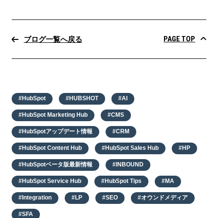
PAGE TOP
ブログ一覧へ戻る
#HubSpot
#HUBSHOT
#AI
#HubSpot Marketing Hub
#CMS
#HubSpotアップデート情報
#CRM
#HubSpot Content Hub
#HubSpot Sales Hub
#HP
#HubSpotベータ版最新情報
#INBOUND
#HubSpot Service Hub
#HubSpot Tips
#MA
#Integration
#LP
#SEO
#オウンドメディア
#SFA