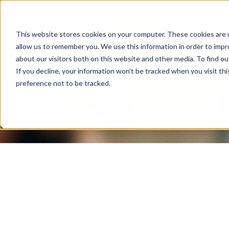
サービス
テク
This website stores cookies on your computer. These cookies are u
allow us to remember you. We use this information in order to imp
about our visitors both on this website and other media. To find ou
If you decline, your information won’t be tracked when you visit th
preference not to be tracked.