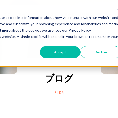
ノロジー
事例
セミナー
ブログ
お知らせ
会社概要
採用情報
sed to collect information about how you interact with our website an
rove and customize your browsing experience and for analytics and metri
t more about the cookies we use, see our Privacy Policy.
HubSpot
愛と熱量の
のこと
is website. A single cookie will be used in your browser to remember you
Accept
Decline
ブログ
BLOG