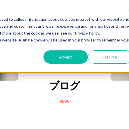
ノロジー
事例
セミナー
ブログ
お知らせ
会社概要
採用情報
sed to collect information about how you interact with our website an
rove and customize your browsing experience and for analytics and metri
t more about the cookies we use, see our Privacy Policy.
HubSpot
愛と熱量の
のこと
is website. A single cookie will be used in your browser to remember you
Accept
Decline
ブログ
BLOG