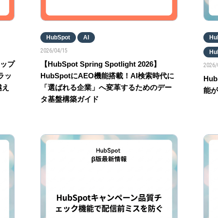
HubSpot
AI
Hu
2026/04/15
H
 アップ
【HubSpot Spring Spotlight 2026】
2026/
ラッ
HubSpotにAEO機能搭載！AI検索時代に
Hu
越え
「選ばれる企業」へ変革するためのデー
能が
タ基盤構築ガイド