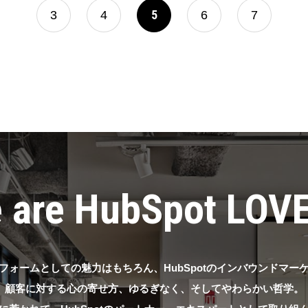
5
3
4
6
7
 are HubSpot LOV
フォームとしての魅力はもちろん、
HubSpotのインバウンドマ
顧客に対する心の寄せ方、ゆるぎなく、そしてやわらかい哲学。