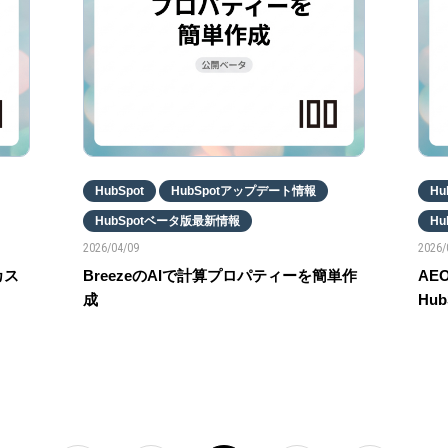
HubSpot
HubSpotアップデート情報
Hu
HubSpotベータ版最新情報
H
2026/04/09
2026/
カス
BreezeのAIで計算プロパティーを簡単作
AE
成
Hu