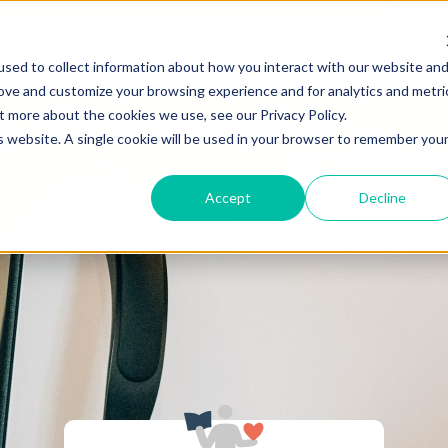
ノロジー
事例
セミナー
ブログ
お知らせ
会社概要
採用情報
sed to collect information about how you interact with our website an
rove and customize your browsing experience and for analytics and metri
t more about the cookies we use, see our Privacy Policy.
HubSpot
愛と熱量の
のこと
is website. A single cookie will be used in your browser to remember you
Accept
Decline