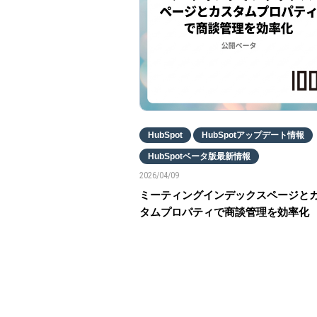
HubSpot
HubSpotアップデート情報
HubSpotベータ版最新情報
2026/04/09
ミーティングインデックスページと
タムプロパティで商談管理を効率化