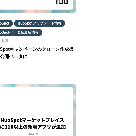
bSpot
HubSpotアップデート情報
ubSpotベータ版最新情報
04/09
bSpotキャンペーンのクローン作成機
公開ベータに