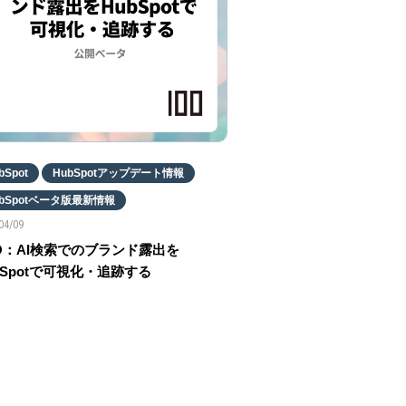
bSpot
HubSpotアップデート情報
ubSpotベータ版最新情報
04/09
O：AI検索でのブランド露出を
bSpotで可視化・追跡する