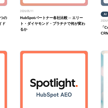
2026/05/11
AI
3つの
HubSpotパートナー各社比較 ─ エリー
2026/
イド
ト・ダイヤモンド・プラチナで何が変わ
「Co
るか
CR