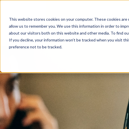
サービス
テク
This website stores cookies on your computer. These cookies are u
allow us to remember you. We use this information in order to imp
about our visitors both on this website and other media. To find ou
If you decline, your information won’t be tracked when you visit th
preference not to be tracked.