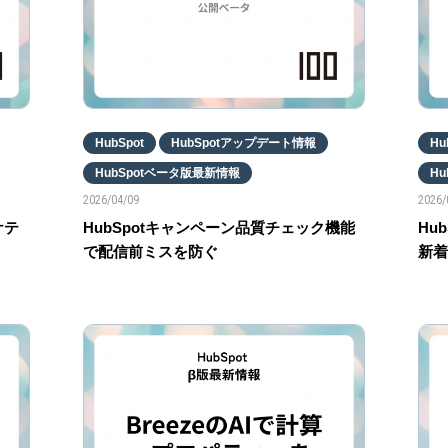
HubSpot
HubSpotアップデート情報
Hu
HubSpotベータ版最新情報
H
2026/04/09
2026/
ケテ
HubSpotキャンペーン品質チェック機能
Hu
で配信前ミスを防ぐ
新着