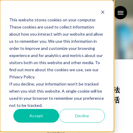
This website stores cookies on your computer.
These cookies are used to collect information
about how you interact with our website and allow
us to remember you. We use this information in
order to improve and customize your browsing
experience and for analytics and metrics about our
ブログ
visitors both on this website and other media. To
BLOG
find out more about the cookies we use, see our
Privacy Policy.
If you decline, your information won’t be tracked
HubSpotでペルソナを作成する方法
when you visit this website. A single cookie will be
used in your browser to remember your preference
とは？HubSpotペルソナの機能、活
not to be tracked.
用方法、無料ツールまで紹介！
Accept
Decline
更新日：
渋谷
2024/07/25
HubSpot
真生子
公開日：