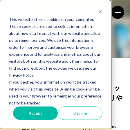
This website stores cookies on your computer.
These cookies are used to collect information
about how you interact with our website and allow
us to remember you. We use this information in
order to improve and customize your browsing
experience and for analytics and metrics about our
ブログ
visitors both on this website and other media. To
BLOG
find out more about the cookies we use, see our
Privacy Policy.
If you decline, your information won’t be tracked
HubSpotとSansan連携とは？メリッ
when you visit this website. A single cookie will be
used in your browser to remember your preference
ト、連携方法、注意点などをわかりや
not to be tracked.
すく解説
Accept
Decline
HubSpot
更新日：
渋谷
HubSpot Sales
2025/09/24